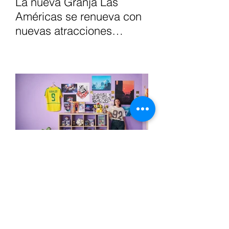
La nueva Granja Las
Américas se renueva con
nuevas atracciones
interactivas y experiencias
inmersivas para toda la
familia.
El auge del mercado de
segunda mano:
coleccionismo y
expansión digital en