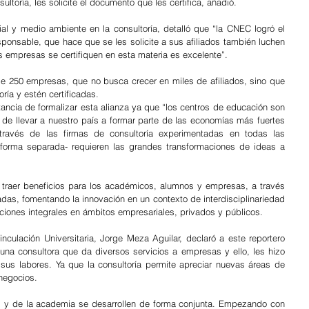
ltoría, les solicite el documento que les certifica, añadió.
al y medio ambiente en la consultoría, detalló que “la CNEC logró el 
onsable, que hace que se les solicite a sus afiliados también luchen 
 empresas se certifiquen en esta materia es excelente”.
 250 empresas, que no busca crecer en miles de afiliados, sino que 
ría y estén certificadas.
tancia de formalizar esta alianza ya que “los centros de educación son 
 de llevar a nuestro país a formar parte de las economías más fuertes 
ravés de las firmas de consultoría experimentadas en todas las 
 forma separada- requieren las grandes transformaciones de ideas a 
 traer beneficios para los académicos, alumnos y empresas, a través 
adas, fomentando la innovación en un contexto de interdisciplinariedad 
uciones integrales en ámbitos empresariales, privados y públicos.
inculación Universitaria, Jorge Meza Aguilar, declaró a este reportero 
a consultora que da diversos servicios a empresas y ello, les hizo 
us labores. Ya que la consultoría permite apreciar nuevas áreas de 
 negocios.
s y de la academia se desarrollen de forma conjunta. Empezando con 