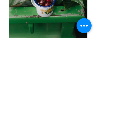
Starbucks llega a 100
millones de árboles de
café donados a
agricultores, para apoyar
el futuro del café.