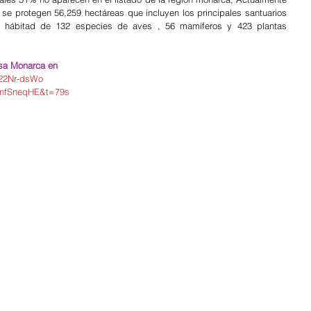
se protegen 56,259 hectáreas que incluyen los principales santuarios 
 hábitad de 132 especies de aves , 56 mamíferos y 423 plantas 
sa Monarca en  
922Nr-dsWo
ynfSneqHE&t=79s