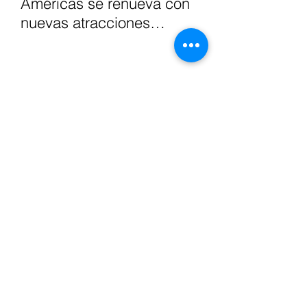
Américas se renueva con
nuevas atracciones
interactivas y experiencias
inmersivas para toda la
familia.
El auge del mercado de
segunda mano:
coleccionismo y
expansión digital en
México