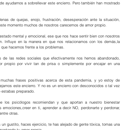
e ayudarnos a sobrellevar este encierro. Pero también han mostrado 
enas de quejas, enojo, frustración, desesperación ante la situación, 
este momento muchos de nosotros carecemos de amor propio.
stado mental y emocional, ese que nos hace sentir bien con nosotros 
n. Influye en la manera en que nos relacionamos con los demás,la 
que hacemos frente a los problemas.
és de las redes sociales que efectivamente nos hemos abandonado, 
 propio por vivir tan de prisa o simplemente por encajar en una 
muchas frases positivas acerca de esta pandemia, y yo estoy de 
jarnos este encierro. Y no es un encierro con desconocidos o tal vez 
o estabas preparado.
e los psicólogos recomiendan y que aportan a nuestro bienestar 
us emociones,creer en ti, aprender a decir NO, perdonarte y perdonar, 
entre otras.
un gustito, haces ejercicio, te has alejado de gente tóxica, tomas una 
limentando tu amor propio.