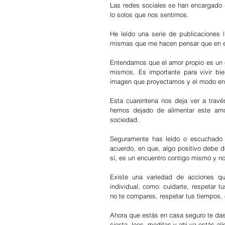
Las redes sociales se han encargado d
lo solos que nos sentimos.
He leído una serie de publicaciones ll
mismas que me hacen pensar que en 
Entendamos que el amor propio es un e
mismos. Es importante para vivir bie
imagen que proyectamos y el modo en 
Esta cuarentena nos deja ver a trav
hemos dejado de alimentar este amor
sociedad.
Seguramente has leído o escuchado 
acuerdo, en que, algo positivo debe de
sí, es un encuentro contigo mismo y n
Existe una variedad de acciones qu
individual, como: cuidarte, respetar t
no te compares, respetar tus tiempos, 
Ahora que estás en casa seguro te das 
siesta, lees, meditas y ahí ya estás a