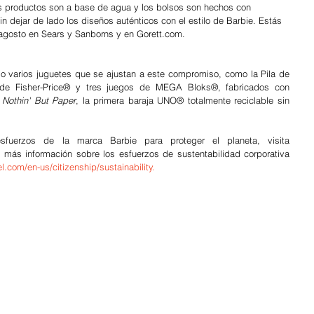
los productos son a base de agua y los bolsos son hechos con 
in dejar de lado los diseños auténticos con el estilo de Barbie. Estás 
 agosto en Sears y Sanborns y en Gorett.com.
jo varios juguetes que se ajustan a este compromiso, como la Pila de 
de Fisher-Price® y tres juegos de MEGA Bloks®, fabricados con 
Nothin' But Paper
, la primera baraja UNO® totalmente reciclable sin 
fuerzos de la marca Barbie para proteger el planeta, visita 
más información sobre los esfuerzos de sustentabilidad corporativa 
el.com/en-us/citizenship/sustainability
.