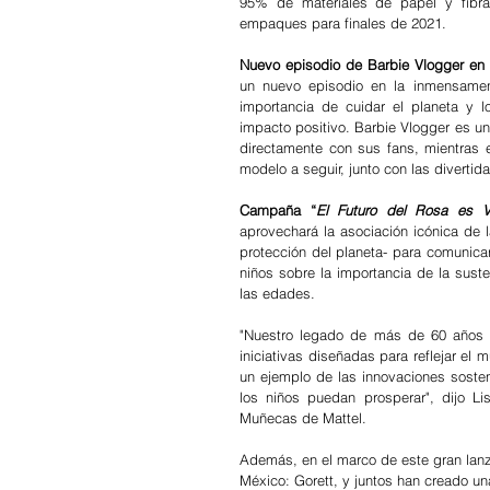
95% de materiales de papel y fibra 
empaques para finales de 2021.
Nuevo episodio de Barbie Vlogger en
un nuevo episodio en la inmensamen
importancia de cuidar el planeta y 
impacto positivo. Barbie Vlogger es un
directamente con sus fans, mientras 
modelo a seguir, junto con las diverti
Campaña “
El Futuro del Rosa es V
aprovechará la asociación icónica de la
protección del planeta- para comunica
niños sobre la importancia de la suste
las edades. 
"Nuestro legado de más de 60 años 
iniciativas diseñadas para reflejar el
un ejemplo de las innovaciones sosten
los niños puedan prosperar", dijo Li
Muñecas de Mattel.
Además, en el marco de este gran lanza
México: Gorett, y juntos han creado un