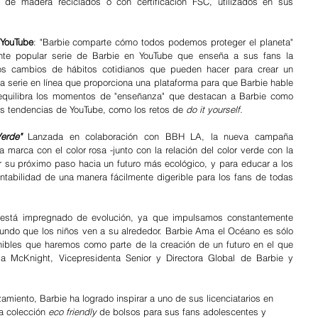
de madera reciclados o con certificación FSC, utilizados en sus 
 YouTube
: "Barbie comparte cómo todos podemos proteger el planeta" 
te popular serie de Barbie en YouTube que enseña a sus fans la 
los cambios de hábitos cotidianos que pueden hacer para crear un 
a serie en línea que proporciona una plataforma para que Barbie hable 
equilibra los momentos de "enseñanza" que destacan a Barbie como 
das tendencias de YouTube, como los retos de 
do it yourself.
erde"
 Lanzada en colaboración con BBH LA, la nueva campaña 
 marca con el color rosa -junto con la relación del color verde con la 
r su próximo paso hacia un futuro más ecológico, y para educar a los 
ntabilidad de una manera fácilmente digerible para los fans de todas 
está impregnado de evolución, ya que impulsamos constantemente 
 mundo que los niños ven a su alrededor. Barbie Ama el Océano es sólo 
ibles que haremos como parte de la creación de un futuro en el que 
sa McKnight, Vicepresidenta Senior y Directora Global de Barbie y 
miento, Barbie ha logrado inspirar a uno de sus licenciatarios en 
a colección 
eco friendly
 de bolsos para sus fans adolescentes y 