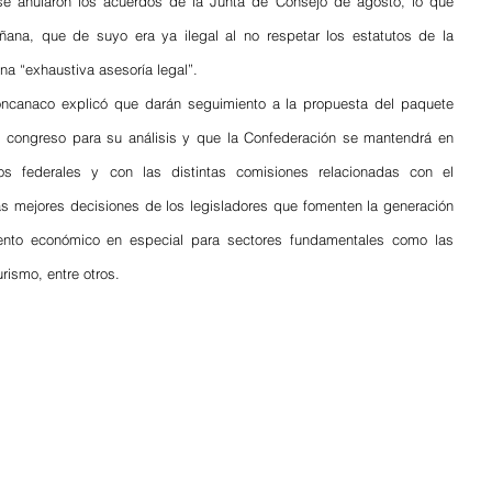
se anularon los acuerdos de la Junta de Consejo de agosto, lo que 
ana, que de suyo era ya ilegal al no respetar los estatutos de la 
na “exhaustiva asesoría legal”.
ncanaco explicó que darán seguimiento a la propuesta del paquete 
 congreso para su análisis y que la Confederación se mantendrá en 
os federales y con las distintas comisiones relacionadas con el 
as mejores decisiones de los legisladores que fomenten la generación 
iento económico en especial para sectores fundamentales como las 
ismo, entre otros.