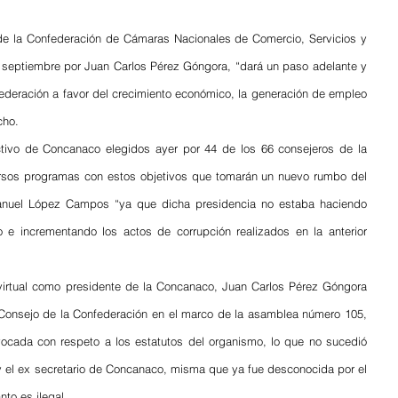
de la Confederación de Cámaras Nacionales de Comercio, Servicios y 
septiembre por Juan Carlos Pérez Góngora, “dará un paso adelante y 
ederación a favor del crecimiento económico, la generación de empleo 
cho.
tivo de Concanaco elegidos ayer por 44 de los 66 consejeros de la 
sos programas con estos objetivos que tomarán un nuevo rumbo del 
anuel López Campos “ya que dicha presidencia no estaba haciendo 
e incrementando los actos de corrupción realizados en la anterior 
virtual como presidente de la Concanaco, Juan Carlos Pérez Góngora 
l Consejo de la Confederación en el marco de la asamblea número 105, 
vocada con respeto a los estatutos del organismo, lo que no sucedió 
y el ex secretario de Concanaco, misma que ya fue desconocida por el 
nto es ilegal.