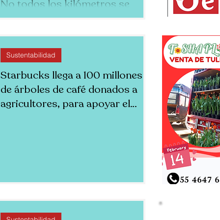
No todos los kilómetros se
sienten igual: el ciclo menstrual
también influye en cómo
entrenamos
Sustentabilidad
Starbucks llega a 100 millones
de árboles de café donados a
agricultores, para apoyar el
futuro del café.
Sustentabilidad