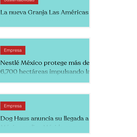
La nueva Granja Las Américas
se renueva con nuevas
atracciones interactivas y
experiencias inmersivas para
toda la familia.
Empresa
Nestlé México protege más de
6,700 hectáreas impulsando la
regeneración hídrica en el
Estado de Puebla
Empresa
Dog Haus anuncia su llegada a
México y elige Mérida como
punto de partida