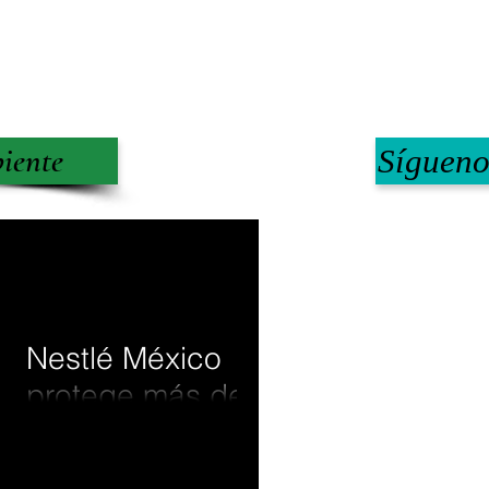
iente
Sígueno
30 mar
Nestlé México
protege más de
6,700 hectáreas
impulsando la