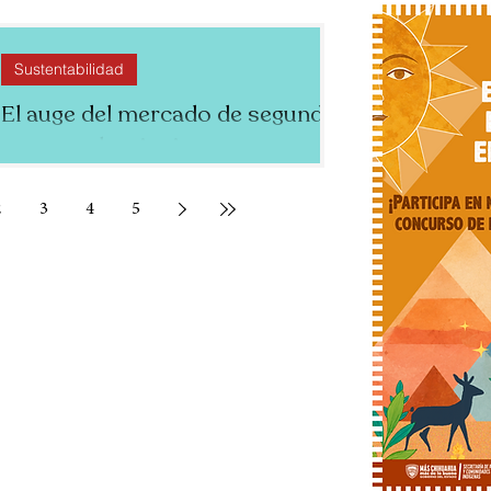
Sustentabilidad
El auge del mercado de segunda
mano: coleccionismo y
expansión digital en México
2
3
4
5