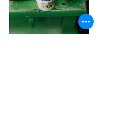
Starbucks llega a 100
millones de árboles de
café donados a
agricultores, para apoyar
el futuro del café.