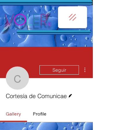
Más acciones
Seguir
Cortesía de Comunicae
Escritor
Cortesía de Comunicae
Gallery
Profile