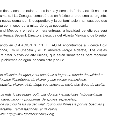
tiene acceso siquiera a una letrina y cerca de 2 de cada 10 no tiene 
umano.1 La Conagua comentó que en México el problema es urgente, 
la nueva demanda. El desperdicio y la contaminación han causado que 
ga con menos de la mitad de agua necesaria.
und México y en esta primera entrega, la localidad beneficiada será 
 Renata Becerril, Directora Ejecutiva del Abierto Mexicano de Diseño.
aborando en CREACIONES POR EL AGUA encontramos a Vicente Rojo 
oa, Emilio Chapela y el Dr. Alderete (Jorge Alderete). Los cuales 
ra crear piezas de arte únicas, que serán subastadas para recaudar 
n problemas de agua, saneamiento y salud.
 eficiente del agua y así contribuir a lograr un mundo de calidad a 
sfuerzos filantrópicos de Helvex y sus socios comerciales.
undación Helvex, A.C. dirige sus esfuerzos hacia dos áreas de acción 
que más lo necesitan, optimizando sus instalaciones hidro-sanitarias 
 capacitación y programas de apoyos especiales).
entable,  reforestaciones, entre otros).
lta: http://www.fundacionhelvex.org 