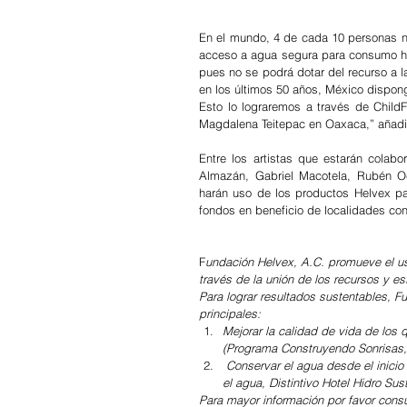
En el mundo, 4 de cada 10 personas no 
acceso a agua segura para consumo h
pues no se podrá dotar del recurso a 
en los últimos 50 años, México dispon
Esto lo lograremos a través de ChildF
Magdalena Teitepac en Oaxaca,” añadió
Entre los artistas que estarán col
Almazán, Gabriel Macotela, Rubén Och
harán uso de los productos Helvex pa
fondos en beneficio de localidades co
F
undación Helvex, A.C. promueve el uso
través de la unión de los recursos y e
Para lograr resultados sustentables, F
principales:
Mejorar la calidad de vida de los 
(Programa Construyendo Sonrisas,
 Conservar el agua desde el inicio de su ciclo hasta su uso final  (Concurso Xprésate por los bosques y 
el agua, Distintivo Hotel Hidro Sust
Para mayor información por favor consu