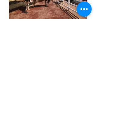
La nueva Granja Las
Américas se renueva con
nuevas atracciones
interactivas y experiencias
inmersivas para toda la
familia.