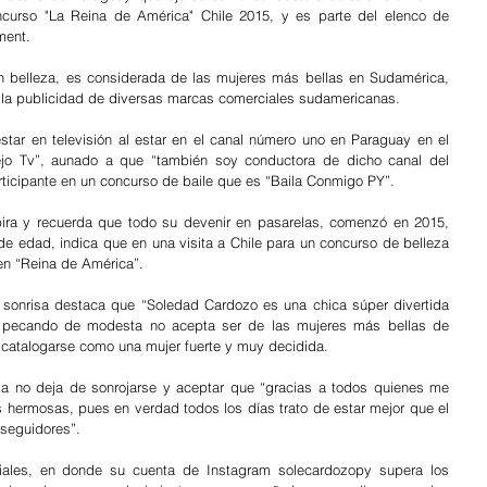
curso "La Reina de América" Chile 2015, y es parte del elenco de 
ment.
n belleza, es considerada de las mujeres más bellas en Sudamérica, 
 y la publicidad de diversas marcas comerciales sudamericanas.
tar en televisión al estar en el canal número uno en Paraguay en el 
jo Tv”, aunado a que “también soy conductora de dicho canal del 
ticipante en un concurso de baile que es “Baila Conmigo PY”. 
pira y recuerda que todo su devenir en pasarelas, comenzó en 2015, 
e edad, indica que en una visita a Chile para un concurso de belleza 
en “Reina de América”.
a sonrisa destaca que “Soledad Cardozo es una chica súper divertida 
y pecando de modesta no acepta ser de las mujeres más bellas de 
catalogarse como una mujer fuerte y muy decidida.
za no deja de sonrojarse y aceptar que “gracias a todos quienes me 
hermosas, pues en verdad todos los días trato de estar mejor que el 
 seguidores”.
ales, en donde su cuenta de Instagram solecardozopy supera los 