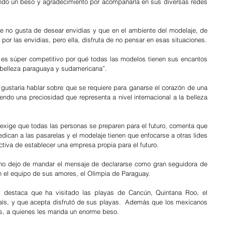
ndo un beso y agradecimiento por acompañarla en sus diversas redes 
 no gusta de desear envidias y que en el ambiente del modelaje, de 
por las envidias, pero ella, disfruta de no pensar en esas situaciones.
es súper competitivo por qué todas las modelos tienen sus encantos 
 belleza paraguaya y sudamericana”.
 gustaría hablar sobre que se requiere para ganarse el corazón de una 
do una preciosidad que representa a nivel internacional a la belleza 
 exige que todas las personas se preparen para el futuro, comenta que 
can a las pasarelas y el modelaje tienen que enfocarse a otras lides 
ctiva de establecer una empresa propia para el futuro.
 no dejo de mandar el mensaje de declararse como gran seguidora de 
on el equipo de sus amores, el Olimpia de Paraguay.
 destaca que ha visitado las playas de Cancún, Quintana Roo, el 
 país, y que acepta disfrutó de sus playas.  Además que los mexicanos 
, a quienes les manda un enorme beso. 