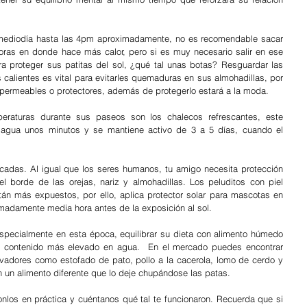
 mediodía hasta las 4pm aproximadamente, no es recomendable sacar 
ras en donde hace más calor, pero si es muy necesario salir en ese 
a proteger sus patitas del sol, ¿qué tal unas botas? Resguardar las 
 calientes es vital para evitarles quemaduras en sus almohadillas, por 
mpermeables o protectores, además de protegerlo estará a la moda.
peraturas durante sus paseos son los chalecos refrescantes, este 
 agua unos minutos y se mantiene activo de 3 a 5 días, cuando el 
icadas. Al igual que los seres humanos, tu amigo necesita protección 
 borde de las orejas, nariz y almohadillas. Los peluditos con piel 
tán más expuestos, por ello, aplica protector solar para mascotas en 
adamente media hora antes de la exposición al sol.
specialmente en esta época, equilibrar su dieta con alimento húmedo 
u contenido más elevado en agua.  En el mercado puedes encontrar 
vadores como estofado de pato, pollo a la cacerola, lomo de cerdo y 
n un alimento diferente que lo deje chupándose las patas.
los en práctica y cuéntanos qué tal te funcionaron. Recuerda que si 