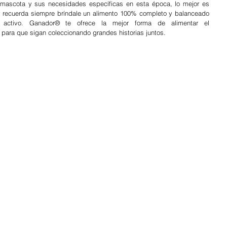
mascota y sus necesidades específicas en esta época, lo mejor es 
y recuerda siempre bríndale un alimento 100% completo y balanceado 
que lo apoye en su aprendizaje activo. Ganador® te ofrece la mejor forma de alimentar el 
para que sigan coleccionando grandes historias juntos.