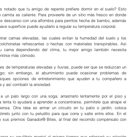
s notado que tu amigo de repente prefiere dormir en el suelo? Esto 
 camita es caliente. Para proveerle de un sitio más fresco en donde 
 de descanso con una alfombra para perritos hecha de bambú, además 
uave superficie puede ayudarlo a regular su temperatura corporal. 
rar camas elevadas, las cuales evitan la humedad del suelo y los 
 colchonetas refrescantes o hechas con materiales transpirables. Así 
 cama dependiendo del clima, tu mejor amigo también necesita 
sentirse más cómodo.
es de temperaturas elevadas y lluvias, puede ser que se reduzcan un 
go; sin embargo, el aburrimiento puede ocasionar problemas de 
sques opciones de entretenimiento que ayuden a tu compañero a 
ia y así combatir la ansiedad.
a un palo largo con una soga, arrastrarlo lentamente por el piso y 
enta lo ayudará a aprender a concentrarse, permítele que atrape el 
sa. Otra idea es armar un circuito en tu patio o jardín; coloca 
relo junto con tu peludito para que corra y salte entre ellos. En el 
 y sus premios Ganador® Bites, al final del recorrido compénsalo con 
ner su equilibrio mental al mismo tiempo que reforzará su relación 