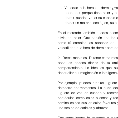
Variedad a la hora de dormir ¿Ha
puede ser porque tiene calor y su
dormir, puedes variar su espacio
de ser un material ecológico, su s
En el mercado también puedes encont
alivia del calor. Otra opción son las
como tú cambias las sábanas de tu
versatilidad a la hora de dormir para 
2.- Retos mentales. Durante estos mes
poco los paseos diarios de tu ami
comportamiento. Lo ideal es que bu
desarrollar su imaginación e inteligenc
Por ejemplo, puedes atar un juguete 
detenerte por momentos. La búsqueda l
juguete de vez en cuando y recompen
obstáculos como cajas o conos y recór
camino coloca sus artículos favoritos
una sesión de caricias y abrazos.
Con estos juegos lo apoyarás a mante