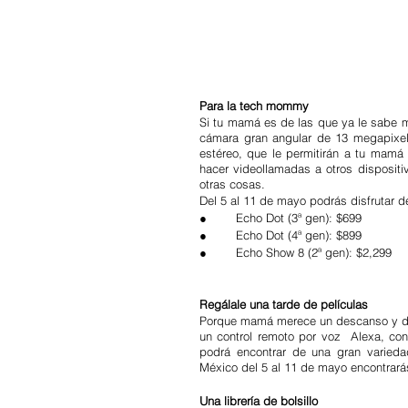
Para la tech mommy
Si tu mamá es de las que ya le sabe má
cámara gran angular de 13 megapixele
estéreo, que le permitirán a tu mamá e
hacer videollamadas a otros dispositiv
otras cosas.
Del 5 al 11 de mayo podrás disfrutar de
●        Echo Dot (3ª gen): $699
●        Echo Dot (4ª gen): $899
●        Echo Show 8 (2ª gen): $2,299
Regálale una tarde de películas
Porque mamá merece un descanso y disf
un control remoto por voz  Alexa, con 
podrá encontrar de una gran varied
México del 5 al 11 de mayo encontrarás 
Una librería de bolsillo