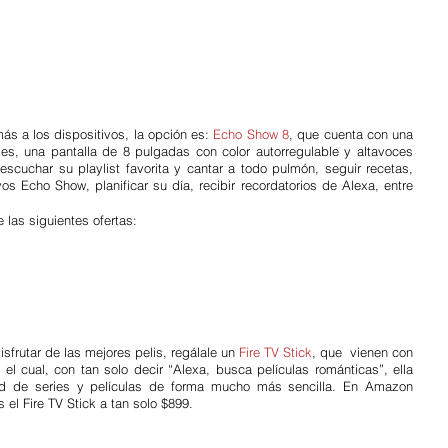
s a los dispositivos, la opción es:
Echo Show 8
, que cuenta con una 
s, una pantalla de 8 pulgadas con color autorregulable y altavoces 
scuchar su playlist favorita y cantar a todo pulmón, seguir recetas, 
os Echo Show, planificar su día, recibir recordatorios de Alexa, entre 
 las siguientes ofertas:
rutar de las mejores pelis, regálale un
Fire TV Stick
, que  vienen con 
el cual, con tan solo decir “Alexa, busca películas románticas”, ella 
ad de series y películas de forma mucho más sencilla. En Amazon 
el Fire TV Stick a tan solo $899.