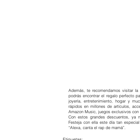
Además, te recomendamos visitar la 
podrás encontrar el regalo perfecto p
joyería, entretenimiento, hogar y 
rápidos en millones de artículos, ac
Amazon Music, juegos exclusivos con
Con estos grandes descuentos, ya n
Festeja con ella este día tan especia
“Alexa, canta el rap de mamá”.
Etiquetas: