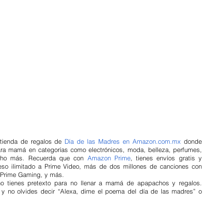
tienda de regalos de
Día de las Madres en Amazon.com.mx
 donde 
ara mamá en categorías como electrónicos, moda, belleza, perfumes, 
mucho más. Recuerda que con
Amazon Prime
, tienes envíos gratis y 
ceso ilimitado a Prime Video, más de dos millones de canciones con 
 Prime Gaming, y más.
o tienes pretexto para no llenar a mamá de apapachos y regalos. 
l y no olvides decir “Alexa, dime el poema del día de las madres” o 