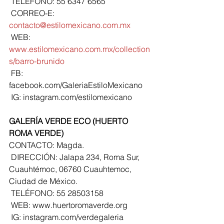
 TELÉFONO: 55 6347 6565
 CORREO-E: 
contacto@estilomexicano.com.mx
 WEB: 
www.estilomexicano.com.mx/collection
s/barro-brunido
 FB: 
facebook.com/GaleriaEstiloMexicano  
 IG: instagram.com/estilomexicano 
GALERÍA VERDE ECO (HUERTO 
ROMA VERDE)
CONTACTO: Magda.
 DIRECCIÓN: Jalapa 234, Roma Sur, 
Cuauhtémoc, 06760 Cuauhtemoc, 
Ciudad de México.
 TELÉFONO: 55 28503158
 WEB: www.huertoromaverde.org
 IG: instagram.com/verdegaleria 